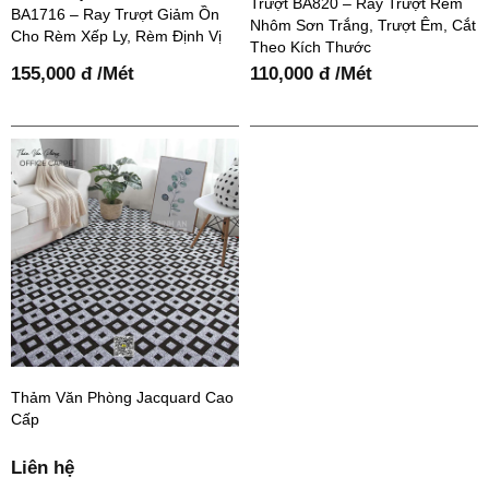
Trượt BA820 – Ray Trượt Rèm
BA1716 – Ray Trượt Giảm Ồn
Nhôm Sơn Trắng, Trượt Êm, Cắt
Cho Rèm Xếp Ly, Rèm Định Vị
Theo Kích Thước
155,000 đ /Mét
110,000 đ /Mét
Thảm Văn Phòng Jacquard Cao
Cấp
Liên hệ