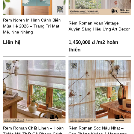
Rèm Noren In Hình Cảnh Biển
Rèm Roman Voan Vintage
Mùa Hè 2026 – Trang Trí Mát
Xuyên Sáng Hiệu Ứng Art Decor
Mẻ, Nhẹ Nhàng
Liên hệ
1,450,000 đ /m2 hoàn
thiện
Rèm Roman Chất Linen – Hoàn
Rèm Roman Sọc Nâu Nhạt –
Thiện Nội Thất Gỗ Phong Cách
Cho Phòng Khách & Homestay