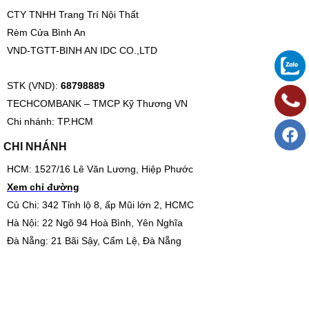
CTY TNHH Trang Trí Nội Thất
Rèm Cửa Bình An
VND-TGTT-BINH AN IDC CO.,LTD
STK (VND):
68798889
TECHCOMBANK – TMCP Kỹ Thương VN
Chi nhánh: TP.HCM
CHI NHÁNH
HCM: 1527/16 Lê Văn Lương, Hiệp Phước
Xem chỉ đường
Củ Chi: 342 Tỉnh lộ 8, ấp Mũi lớn 2, HCMC
Hà Nội: 22 Ngõ 94 Hoà Bình, Yên Nghĩa
Đà Nẵng: 21 Bãi Sậy, Cẩm Lệ, Đà Nẵng