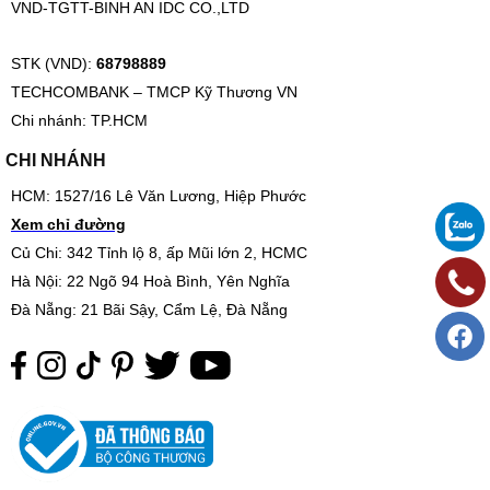
LIÊN HỆ HỢP TÁC
Hotline: 0933 621 293 Zalo/Viber
Email:
sales@binhanhometex.com
Website:
www.remcuabinhan.com
THANH TOÁN
CTY TNHH Trang Trí Nội Thất
Rèm Cửa Bình An
VND-TGTT-BINH AN IDC CO.,LTD
STK (VND):
68798889
TECHCOMBANK – TMCP Kỹ Thương VN
Chi nhánh: TP.HCM
CHI NHÁNH
HCM: 1527/16 Lê Văn Lương, Hiệp Phước
Xem chỉ đường
Củ Chi: 342 Tỉnh lộ 8, ấp Mũi lớn 2, HCMC