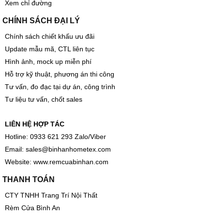
Email:
sales@binhanhometex.com
ĐĂNG KÝ KINH DOANH
CTY TNHH TTNT Rèm cửa Bình An
Mã số thuế: 0314606070
Thương hiệu đã được đăng ký bảo hộ
ĐỊA CHỈ
Xem chỉ đường
CHÍNH SÁCH ĐẠI LÝ
Chính sách chiết khấu ưu đãi
Update mẫu mã, CTL liên tục
Hình ảnh, mock up miễn phí
Hỗ trợ kỹ thuật, phương án thi công
Tư vấn, đo đạc tại dự án, công trình
Tư liệu tư vấn, chốt sales