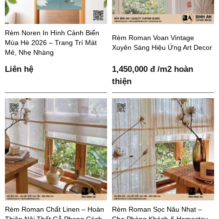
Rèm Noren In Hình Cảnh Biển
Rèm Roman Voan Vintage
Mùa Hè 2026 – Trang Trí Mát
Xuyên Sáng Hiệu Ứng Art Decor
Mẻ, Nhẹ Nhàng
Liên hệ
1,450,000 đ /m2 hoàn
thiện
Rèm Roman Chất Linen – Hoàn
Rèm Roman Sọc Nâu Nhạt –
Thiện Nội Thất Gỗ Phong Cách
Cho Phòng Khách & Homestay