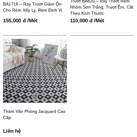
Trượt BA820 – Ray Trượt Rèm
BA1716 – Ray Trượt Giảm Ồn
Nhôm Sơn Trắng, Trượt Êm, Cắt
Cho Rèm Xếp Ly, Rèm Định Vị
Theo Kích Thước
155,000 đ /Mét
110,000 đ /Mét
Thảm Văn Phòng Jacquard Cao
Cấp
Liên hệ