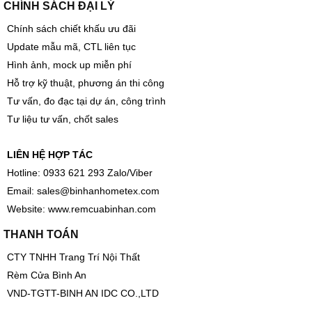
CHÍNH SÁCH ĐẠI LÝ
Chính sách chiết khấu ưu đãi
Update mẫu mã, CTL liên tục
Hình ảnh, mock up miễn phí
Hỗ trợ kỹ thuật, phương án thi công
Tư vấn, đo đạc tại dự án, công trình
Tư liệu tư vấn, chốt sales
LIÊN HỆ HỢP TÁC
Hotline: 0933 621 293 Zalo/Viber
Email:
sales@binhanhometex.com
Website:
www.remcuabinhan.com
THANH TOÁN
CTY TNHH Trang Trí Nội Thất
Rèm Cửa Bình An
VND-TGTT-BINH AN IDC CO.,LTD