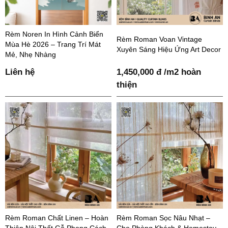
Rèm Noren In Hình Cảnh Biển
Rèm Roman Voan Vintage
Mùa Hè 2026 – Trang Trí Mát
Xuyên Sáng Hiệu Ứng Art Decor
Mẻ, Nhẹ Nhàng
Liên hệ
1,450,000 đ /m2 hoàn
thiện
Rèm Roman Chất Linen – Hoàn
Rèm Roman Sọc Nâu Nhạt –
Thiện Nội Thất Gỗ Phong Cách
Cho Phòng Khách & Homestay