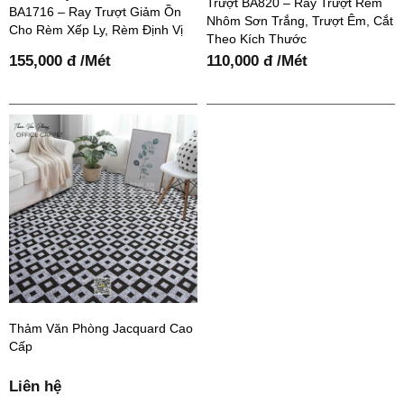
Trượt BA820 – Ray Trượt Rèm
BA1716 – Ray Trượt Giảm Ồn
Nhôm Sơn Trắng, Trượt Êm, Cắt
Cho Rèm Xếp Ly, Rèm Định Vị
Theo Kích Thước
155,000 đ /Mét
110,000 đ /Mét
Thảm Văn Phòng Jacquard Cao
Cấp
Liên hệ