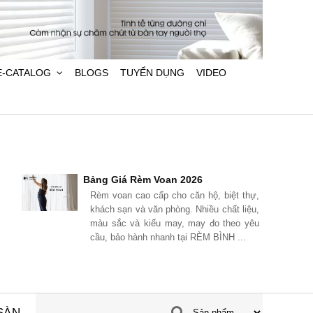
E-CATALOG
BLOGS
TUYỂN DỤNG
VIDEO
Bảng Giá Rèm Voan 2026
Bảng Giá Rè
Rèm voan cao cấp cho căn hộ, biệt thự,
Cập nhật bản
khách sạn và văn phòng. Nhiều chất liệu,
tại RÈM BÌNH
màu sắc và kiểu may, may đo theo yêu
2 lớp, rèm v
cầu, bảo hành nhanh tại RÈM BÌNH ...
tự động, thi c
SÀN