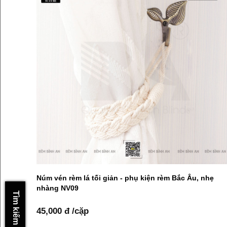
Núm vén rèm lá tối giản - phụ kiện rèm Bắc Âu, nhẹ
nhàng NV09
Tìm kiếm nhanh
45,000 đ /cặp