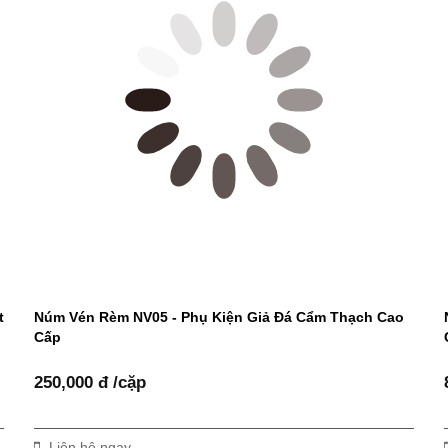
t
Núm Vén Rèm NV05 - Phụ Kiện Giả Đá Cẩm Thạch Cao
Cấp
250,000 đ /cặp
Liên hệ ngay