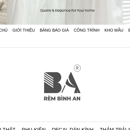
CHỦ
GIỚI THIỆU
BẢNG BÁO GIÁ
CÔNG TRÌNH
KHO MẪU
hôm 2026 | Báo giá mới nhất RÈM BÌNH AN
Bảng giá thanh treo rèm phụ kiện rèm cửa 2026
áo
Cập nhật bảng giá thanh treo rèm, ray
ổ.
trượt, phụ kiện rèm cửa mới nhất 2026
vệ
tại RÈM BÌNH AN. Đa dạng mẫu mã,
hà
nguồn gốc rõ ràng, bảo hành và hỗ ...
I THẤT
PHỤ KIỆN
DECAL DÁN KÍNH
THẢM TRẢI 