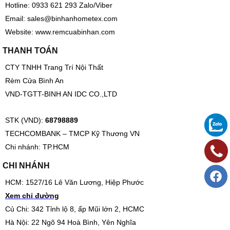
Hotline: 0933 621 293 Zalo/Viber
Email:
sales@binhanhometex.com
Website:
www.remcuabinhan.com
THANH TOÁN
CTY TNHH Trang Trí Nội Thất
Rèm Cửa Bình An
VND-TGTT-BINH AN IDC CO.,LTD
STK (VND):
68798889
TECHCOMBANK – TMCP Kỹ Thương VN
Chi nhánh: TP.HCM
CHI NHÁNH
HCM: 1527/16 Lê Văn Lương, Hiệp Phước
Xem chỉ đường
Củ Chi: 342 Tỉnh lộ 8, ấp Mũi lớn 2, HCMC
Hà Nội: 22 Ngõ 94 Hoà Bình, Yên Nghĩa