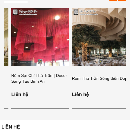
Rèm Sợi Chỉ Thả Trần | Decor
R
Rèm Thả Trần Sóng Biển Đẹp
Sáng Tạo Bình An
Đ
Liên hệ
Liên hệ
L
LIÊN HỆ