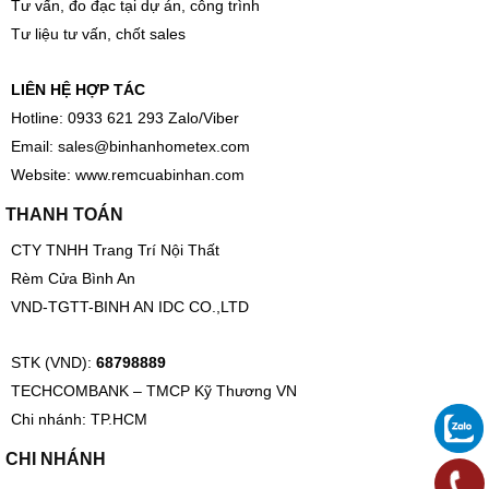
Tư vấn, đo đạc tại dự án, công trình
Tư liệu tư vấn, chốt sales
LIÊN HỆ HỢP TÁC
Hotline: 0933 621 293 Zalo/Viber
Email:
sales@binhanhometex.com
Website:
www.remcuabinhan.com
THANH TOÁN
CTY TNHH Trang Trí Nội Thất
Rèm Cửa Bình An
VND-TGTT-BINH AN IDC CO.,LTD
STK (VND):
68798889
TECHCOMBANK – TMCP Kỹ Thương VN
Chi nhánh: TP.HCM
CHI NHÁNH