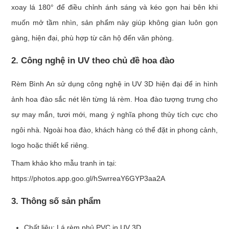
xoay lá 180° để điều chỉnh ánh sáng và kéo gọn hai bên khi
muốn mở tầm nhìn, sản phẩm này giúp không gian luôn gọn
gàng, hiện đại, phù hợp từ căn hộ đến văn phòng.
2. Công nghệ in UV theo chủ đề hoa đào
Rèm Bình An sử dụng công nghệ in UV 3D hiện đại để in hình
ảnh hoa đào sắc nét lên từng lá rèm. Hoa đào tượng trưng cho
sự may mắn, tươi mới, mang ý nghĩa phong thủy tích cực cho
ngôi nhà. Ngoài hoa đào, khách hàng có thể đặt in phong cảnh,
logo hoặc thiết kế riêng.
Tham khảo kho mẫu tranh in tại:
https://photos.app.goo.gl/hSwrreaY6GYP3aa2A
3. Thông số sản phẩm
Chất liệu: Lá rèm phủ PVC in UV 3D