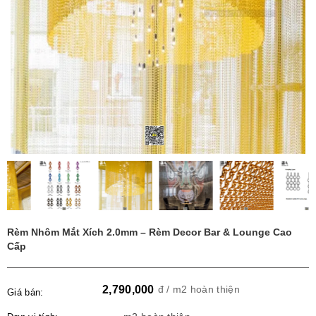
Rèm Nhôm Mắt Xích 2.0mm – Rèm Decor Bar & Lounge Cao
Cấp
2,790,000
đ / m2 hoàn thiện
Giá bán: