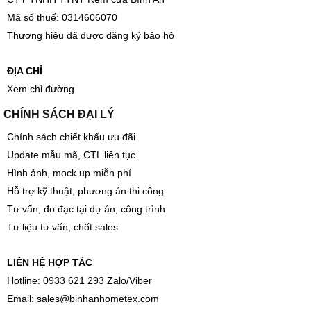
Email:
sales@binhanhometex.com
ĐĂNG KÝ KINH DOANH
CTY TNHH TTNT Rèm cửa Bình An
Mã số thuế: 0314606070
Thương hiệu đã được đăng ký bảo hộ
ĐỊA CHỈ
Xem chỉ đường
CHÍNH SÁCH ĐẠI LÝ
Chính sách chiết khấu ưu đãi
Update mẫu mã, CTL liên tục
Hình ảnh, mock up miễn phí
Hỗ trợ kỹ thuật, phương án thi công
Tư vấn, đo đạc tại dự án, công trình
Tư liệu tư vấn, chốt sales