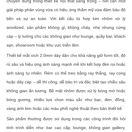
chuyên dùng trong thiết kế nội thất sang trọng – nơi cần một
giải pháp phân vùng vừa có hiệu ứng thẩm mỹ vừa đảm bảo độ
bền và sự an toàn. Với kết cấu từ hợp kim nhôm xử lý
anodized, sản phẩm không gỉ, không cháy, nhẹ nhưng cứng
cáp – lý tưởng cho các không gian như lounge, quầy bar, khách
sạn, showroom hoặc khu vực triển lãm.
Thiết kế mắt xích 2.0mm dày dặn cho khả năng giữ form tốt, độ
rủ sâu và hiệu ứng ánh sáng mạnh mẽ khi kết hợp đèn rọi hoặc
ánh sáng tự nhiên. Rèm có thể treo bằng ray thẳng, ray cong
hoặc dây cáp – dễ thi công, dễ bảo trì và đặc biệt tạo chiều sâu
không gian ấn tượng. Bề mặt nhôm được xử lý bóng mờ hoặc
bóng gương, nhiều lựa chọn màu sắc như bạc, đen, đồng,
vàng ánh kim hoặc các màu phối nghệ thuật theo bản thiết kế.
Sản phẩm thường được sử dụng trong các công trình đòi hỏi
tính trình diễn như: bar cao cấp, lounge, không gian gallery,