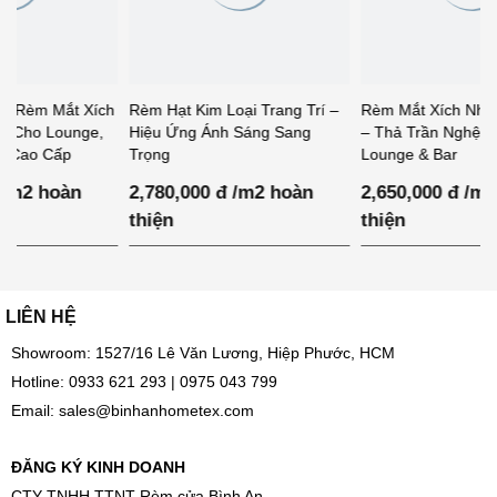
Xích
Rèm Hạt Kim Loại Trang Trí –
Rèm Mắt Xích Nhôm Trang Trí
e,
Hiệu Ứng Ánh Sáng Sang
– Thả Trần Nghệ Thuật Cho
Trọng
Lounge & Bar
2,780,000 đ /m2 hoàn
2,650,000 đ /m2 hoàn
thiện
thiện
LIÊN HỆ
Showroom: 1527/16 Lê Văn Lương, Hiệp Phước, HCM
Hotline:
0933 621 293
|
0975 043 799