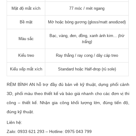
Mật độ mắt xích
77 móc / mét ngang
Bề mặt
Mờ hoặc bóng gương (gloss/matt anodized)
Bạc, vàng, đen, đồng, xanh ánh kim...
(trừ
Màu sắc
trắng)
Kiểu treo
Ray thẳng / ray cong / dây cáp treo
Kiểu xếp mắt xích
Standard hoặc Half-drop (rủ sole)
RÈM BÌNH AN hỗ trợ đầy đủ bản vẽ kỹ thuật, dựng phối cảnh
3D, phối màu theo thiết kế và báo giá nhanh cho các đơn vị thi
công – thiết kế. Nhận gia công khối lượng lớn, đúng tiến độ,
đúng kỹ thuật.
Liên hệ:
Zalo: 0933 621 293 – Hotline: 0975 043 799