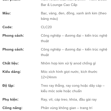
Bar & Lounge Cao Cấp
Màu:
Bạc, vàng, đen, đồng, xanh ánh kim (theo
bảng màu)
Code:
CLC20
Phong cách:
Công nghiệp – đương đại – kiến trúc nghệ
thuật
Phong cách:
Công nghiệp – đương đại – kiến trúc nghệ
thuật
Chất liệu:
Nhôm hợp kim xử lý anod chống gỉ
Kiểu dáng:
Móc xích hình giọt nước, kích thước
12×24mm
Độ lặp:
Treo ray thẳng, ray cong hoặc dây cáp –
kiểu móc sole hoặc chuẩn
Phụ kiện:
Ray, vít, cáp treo, khóa, đầu gài ray
Công năng:
Phân vùng không gian – trang trí