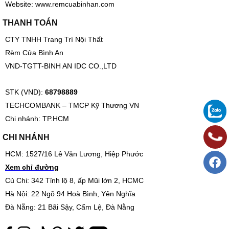
LIÊN HỆ HỢP TÁC
Hotline: 0933 621 293 Zalo/Viber
Email:
sales@binhanhometex.com
Website:
www.remcuabinhan.com
THANH TOÁN
CTY TNHH Trang Trí Nội Thất
Rèm Cửa Bình An
VND-TGTT-BINH AN IDC CO.,LTD
STK (VND):
68798889
TECHCOMBANK – TMCP Kỹ Thương VN
Chi nhánh: TP.HCM
CHI NHÁNH
HCM: 1527/16 Lê Văn Lương, Hiệp Phước
Xem chỉ đường