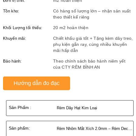
Đơn vị tính:
m2 hoàn thiện
Tồn kho:
Có hàng số lượng lớn – nhận sản xuất
theo thiết kế riêng
Khối Lượng tối thiểu:
20 m2 hoàn thiện
Khuyến mãi:
Chiết khấu giá tốt + Tặng kèm dây treo,
phụ kiện gắn ray, cùng nhiều khuyến
mãi hấp dẫn
Bảo hành:
Theo chính sách bảo hành niêm yết
của CTY RÈM BÌNH AN
Hướng dẫn đo đạc
Sản Phẩm :
Rèm Dây Hạt Kim Loại
Sản phẩm:
Rèm Nhôm Mắt Xích 2.0mm – Rèm Decor Bar & Lounge Cao Cấp