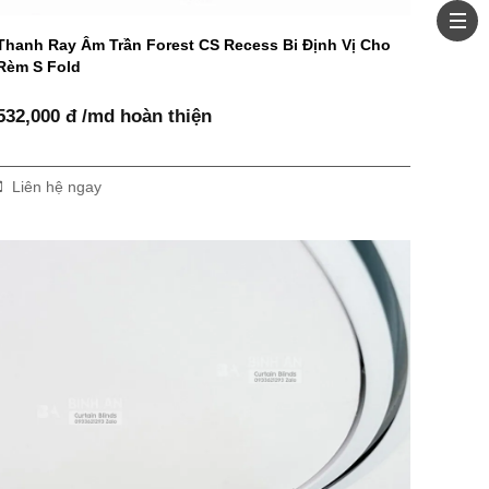
Thanh Ray Âm Trần Forest CS Recess Bi Định Vị Cho
Rèm S Fold
532,000 đ /md hoàn thiện
Liên hệ ngay