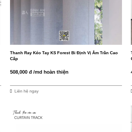
Thanh Ray Kéo Tay KS Forest Bi Định Vị Âm Trần Cao
Cấp
508,000 đ /md hoàn thiện
Liên hệ ngay