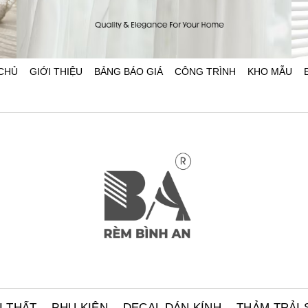
CHỦ
GIỚI THIỆU
BẢNG BÁO GIÁ
CÔNG TRÌNH
KHO MẪU
Bảng giá thanh treo rèm phụ kiện rèm cửa 2026
Bảng Giá Rèm 
Cập nhật bảng giá thanh treo rèm, ray
Rèm voan cao c
trượt, phụ kiện rèm cửa mới nhất 2026
khách sạn và vă
tại RÈM BÌNH AN. Đa dạng mẫu mã,
màu sắc và ki
nguồn gốc rõ ràng, bảo hành và hỗ ...
cầu, bảo hành 
I THẤT
PHỤ KIỆN
DECAL DÁN KÍNH
THẢM TRẢI 