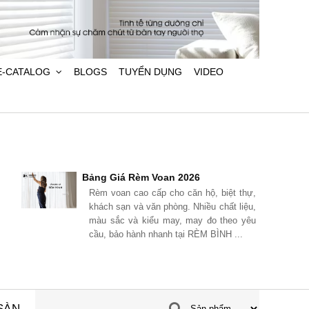
E-CATALOG
BLOGS
TUYỂN DỤNG
VIDEO
Voan 2026
Bảng Giá Rèm Vải 2026
ấp cho căn hộ, biệt thự,
Cập nhật bảng giá rèm vải 2026
n phòng. Nhiều chất liệu,
tại RÈM BÌNH AN. Báo giá rèm v
ểu may, may đo theo yêu
2 lớp, rèm voan, rèm chống nắ
nhanh tại RÈM BÌNH ...
tự động, thi công toàn ...
SÀN