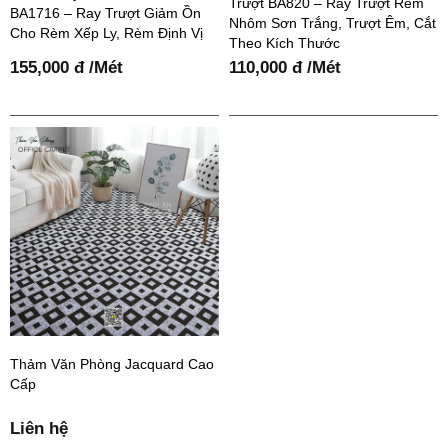
Trượt BA820 – Ray Trượt Rèm
BA1716 – Ray Trượt Giảm Ồn
Nhôm Sơn Trắng, Trượt Êm, Cắt
Cho Rèm Xếp Ly, Rèm Định Vị
Theo Kích Thước
155,000 đ /Mét
110,000 đ /Mét
Thảm Văn Phòng Jacquard Cao
Cấp
Liên hệ