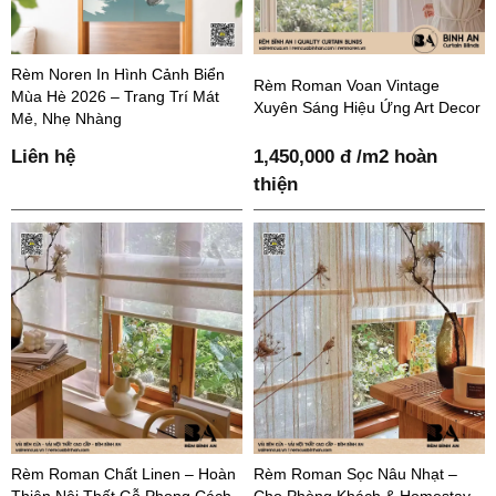
Rèm Noren In Hình Cảnh Biển
Rèm Roman Voan Vintage
Mùa Hè 2026 – Trang Trí Mát
Xuyên Sáng Hiệu Ứng Art Decor
Mẻ, Nhẹ Nhàng
Liên hệ
1,450,000 đ /m2 hoàn
thiện
Rèm Roman Chất Linen – Hoàn
Rèm Roman Sọc Nâu Nhạt –
Thiện Nội Thất Gỗ Phong Cách
Cho Phòng Khách & Homestay