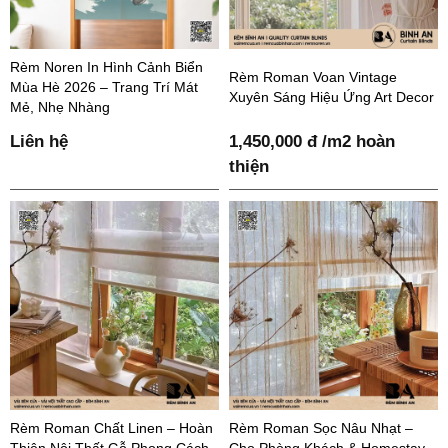
Rèm Noren In Hình Cảnh Biển
Rèm Roman Voan Vintage
Mùa Hè 2026 – Trang Trí Mát
Xuyên Sáng Hiệu Ứng Art Decor
Mẻ, Nhẹ Nhàng
Liên hệ
1,450,000 đ /m2 hoàn
thiện
Rèm Roman Chất Linen – Hoàn
Rèm Roman Sọc Nâu Nhạt –
Thiện Nội Thất Gỗ Phong Cách
Cho Phòng Khách & Homestay