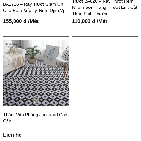
Trượt BA820 – Ray Trượt Rèm
BA1716 – Ray Trượt Giảm Ồn
Nhôm Sơn Trắng, Trượt Êm, Cắt
Cho Rèm Xếp Ly, Rèm Định Vị
Theo Kích Thước
155,000 đ /Mét
110,000 đ /Mét
Thảm Văn Phòng Jacquard Cao
Cấp
Liên hệ