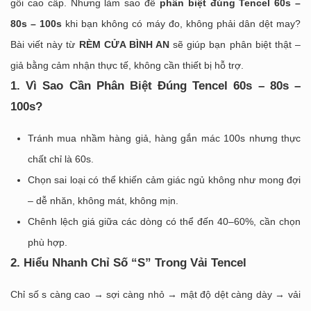
gối cao cấp. Nhưng làm sao để
phân biệt đúng Tencel 60s –
80s – 100s
khi bạn không có máy đo, không phải dân dệt may?
Bài viết này từ
RÈM CỬA BÌNH AN
sẽ giúp bạn phân biệt thật –
giả bằng cảm nhận thực tế, không cần thiết bị hỗ trợ.
1. Vì Sao Cần Phân Biệt Đúng Tencel 60s – 80s –
100s?
Tránh mua nhầm hàng giả, hàng gắn mác 100s nhưng thực
chất chỉ là 60s.
Chọn sai loại có thể khiến cảm giác ngủ không như mong đợi
– dễ nhăn, không mát, không mịn.
Chênh lệch giá giữa các dòng có thể đến 40–60%, cần chọn
phù hợp.
2. Hiểu Nhanh Chỉ Số “S” Trong Vải Tencel
Chỉ số s càng cao → sợi càng nhỏ → mật độ dệt càng dày → vải