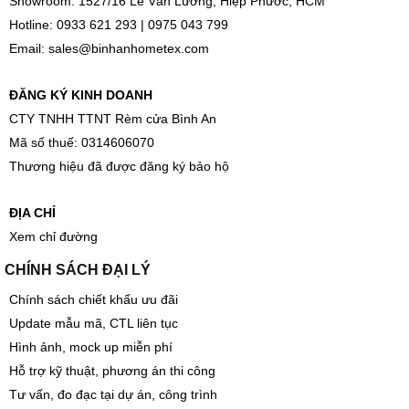
Showroom: 1527/16 Lê Văn Lương, Hiệp Phước, HCM
Hotline:
0933 621 293
|
0975 043 799
Email:
sales@binhanhometex.com
ĐĂNG KÝ KINH DOANH
CTY TNHH TTNT Rèm cửa Bình An
Mã số thuế: 0314606070
Thương hiệu đã được đăng ký bảo hộ
ĐỊA CHỈ
Xem chỉ đường
CHÍNH SÁCH ĐẠI LÝ
Chính sách chiết khấu ưu đãi
Update mẫu mã, CTL liên tục
Hình ảnh, mock up miễn phí
Hỗ trợ kỹ thuật, phương án thi công
Tư vấn, đo đạc tại dự án, công trình